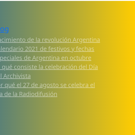
log
cimiento de la revolución Argentina
lendario 2021 de festivos y fechas
peciales de Argentina en octubre
 qué consiste la celebración del Día
l Archivista
r qué el 27 de agosto se celebra el
a de la Radiodifusión