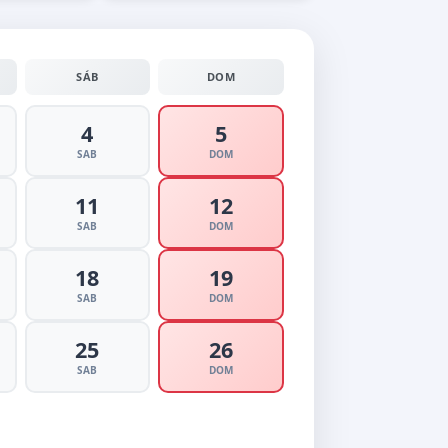
SÁB
DOM
4
5
SAB
DOM
11
12
SAB
DOM
18
19
SAB
DOM
25
26
SAB
DOM