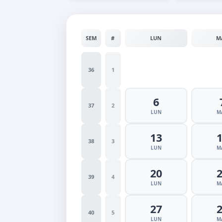
SEM
#
LUN
M
36
1
6
37
2
LUN
M
13
38
3
LUN
M
20
39
4
LUN
M
27
40
5
LUN
M