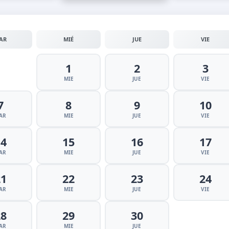
AR
MIÉ
JUE
VIE
1
2
3
MIE
JUE
VIE
7
8
9
10
AR
MIE
JUE
VIE
14
15
16
17
AR
MIE
JUE
VIE
21
22
23
24
AR
MIE
JUE
VIE
28
29
30
AR
MIE
JUE