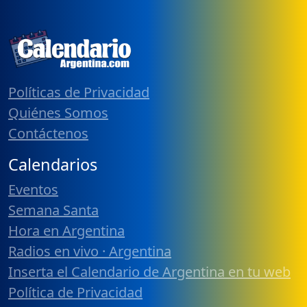
Políticas de Privacidad
Quiénes Somos
Contáctenos
Calendarios
Eventos
Semana Santa
Hora en Argentina
Radios en vivo · Argentina
Inserta el Calendario de Argentina en tu web
Política de Privacidad