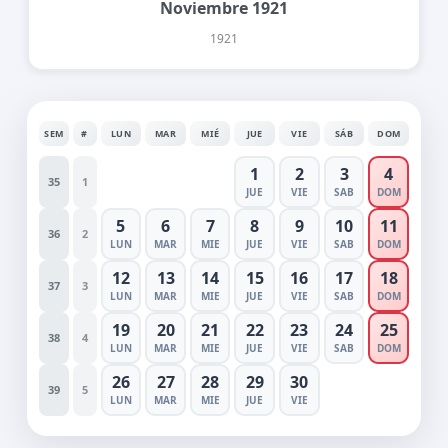
Noviembre 1921
1921
SEM
#
LUN
MAR
MIÉ
JUE
VIE
SÁB
DOM
1
2
3
4
35
1
JUE
VIE
SAB
DOM
5
6
7
8
9
10
11
36
2
LUN
MAR
MIE
JUE
VIE
SAB
DOM
12
13
14
15
16
17
18
37
3
LUN
MAR
MIE
JUE
VIE
SAB
DOM
19
20
21
22
23
24
25
38
4
LUN
MAR
MIE
JUE
VIE
SAB
DOM
26
27
28
29
30
39
5
LUN
MAR
MIE
JUE
VIE