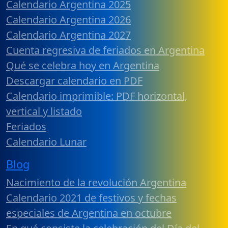
Calendario Argentina 2025
Calendario Argentina 2026
Calendario Argentina 2027
Cuenta regresiva de feriados en Argentina
Qué se celebra hoy en Argentina
Descargar calendario en PDF
Calendario imprimible: PDF horizontal,
vertical y listado
Feriados
Calendario Lunar
Blog
Nacimiento de la revolución Argentina
Calendario 2021 de festivos y fechas
especiales de Argentina en octubre