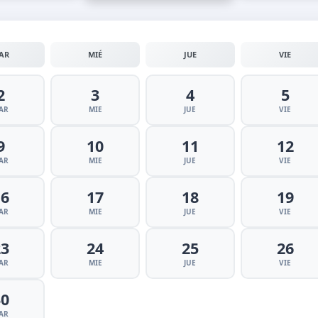
AR
MIÉ
JUE
VIE
2
3
4
5
AR
MIE
JUE
VIE
9
10
11
12
AR
MIE
JUE
VIE
16
17
18
19
AR
MIE
JUE
VIE
23
24
25
26
AR
MIE
JUE
VIE
30
AR