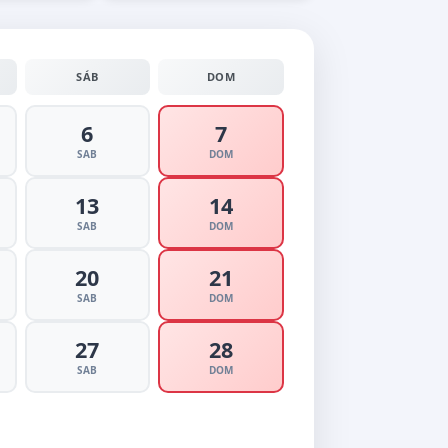
SÁB
DOM
6
7
SAB
DOM
13
14
SAB
DOM
20
21
SAB
DOM
27
28
SAB
DOM