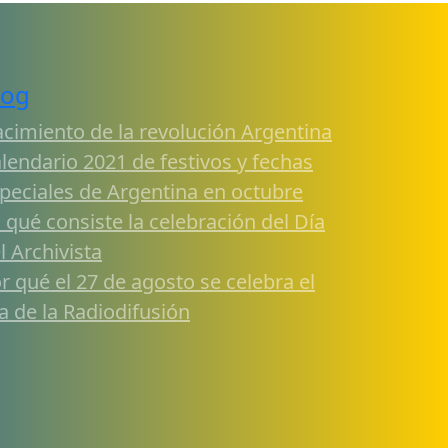
log
cimiento de la revolución Argentina
lendario 2021 de festivos y fechas
peciales de Argentina en octubre
 qué consiste la celebración del Día
l Archivista
r qué el 27 de agosto se celebra el
a de la Radiodifusión