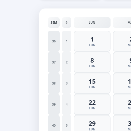
SEM
#
LUN
M
1
36
1
LUN
M
8
37
2
LUN
M
15
38
3
LUN
M
22
39
4
LUN
M
29
40
5
LUN
M