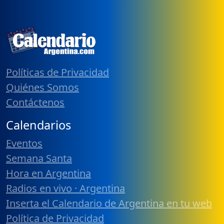
Políticas de Privacidad
Quiénes Somos
Contáctenos
Calendarios
Eventos
Semana Santa
Hora en Argentina
Radios en vivo · Argentina
Inserta el Calendario de Argentina en tu web
Política de Privacidad