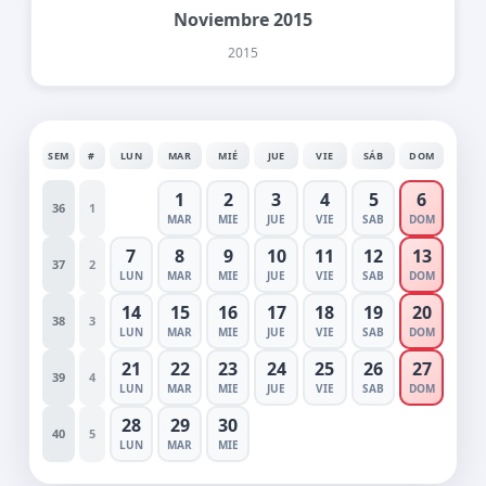
Noviembre 2015
2015
SEM
#
LUN
MAR
MIÉ
JUE
VIE
SÁB
DOM
1
2
3
4
5
6
36
1
MAR
MIE
JUE
VIE
SAB
DOM
7
8
9
10
11
12
13
37
2
LUN
MAR
MIE
JUE
VIE
SAB
DOM
14
15
16
17
18
19
20
38
3
LUN
MAR
MIE
JUE
VIE
SAB
DOM
21
22
23
24
25
26
27
39
4
LUN
MAR
MIE
JUE
VIE
SAB
DOM
28
29
30
40
5
LUN
MAR
MIE