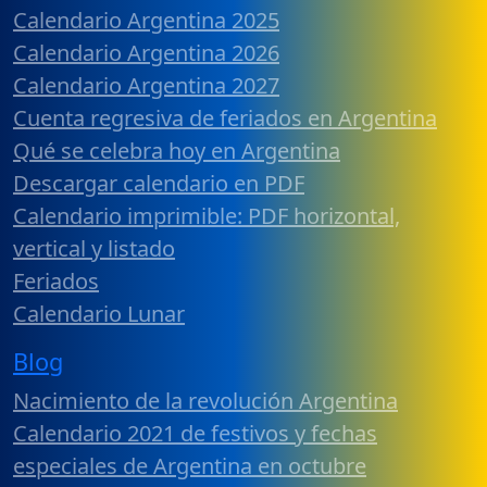
Calendario Argentina 2025
Calendario Argentina 2026
Calendario Argentina 2027
Cuenta regresiva de feriados en Argentina
Qué se celebra hoy en Argentina
Descargar calendario en PDF
Calendario imprimible: PDF horizontal,
vertical y listado
Feriados
Calendario Lunar
Blog
Nacimiento de la revolución Argentina
Calendario 2021 de festivos y fechas
especiales de Argentina en octubre