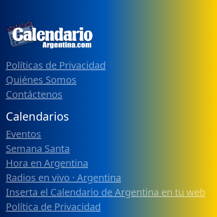
Políticas de Privacidad
Quiénes Somos
Contáctenos
Calendarios
Eventos
Semana Santa
Hora en Argentina
Radios en vivo · Argentina
Inserta el Calendario de Argentina en tu web
Política de Privacidad