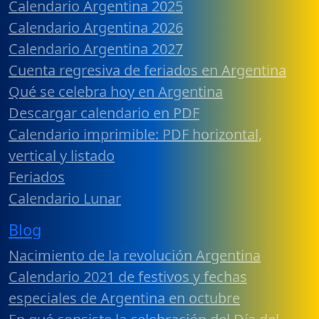
Calendario Argentina 2025
Calendario Argentina 2026
Calendario Argentina 2027
Cuenta regresiva de feriados en Argentina
Qué se celebra hoy en Argentina
Descargar calendario en PDF
Calendario imprimible: PDF horizontal,
vertical y listado
Feriados
Calendario Lunar
Blog
Nacimiento de la revolución Argentina
Calendario 2021 de festivos y fechas
especiales de Argentina en octubre