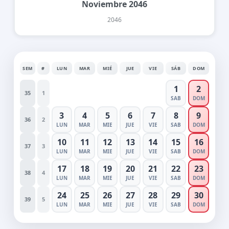
Noviembre 2046
2046
SEM
#
LUN
MAR
MIÉ
JUE
VIE
SÁB
DOM
1
2
35
1
SAB
DOM
3
4
5
6
7
8
9
36
2
LUN
MAR
MIE
JUE
VIE
SAB
DOM
10
11
12
13
14
15
16
37
3
LUN
MAR
MIE
JUE
VIE
SAB
DOM
17
18
19
20
21
22
23
38
4
LUN
MAR
MIE
JUE
VIE
SAB
DOM
24
25
26
27
28
29
30
39
5
LUN
MAR
MIE
JUE
VIE
SAB
DOM