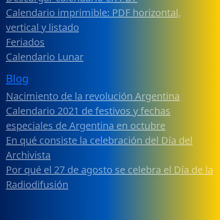
Calendario imprimible: PDF horizontal,
vertical y listado
Feriados
Calendario Lunar
Blog
Nacimiento de la revolución Argentina
Calendario 2021 de festivos y fechas
especiales de Argentina en octubre
En qué consiste la celebración del Día del
Archivista
Por qué el 27 de agosto se celebra el Día de la
Radiodifusión