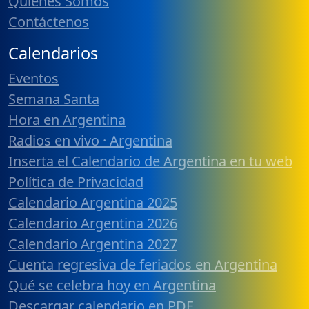
Quiénes Somos
Contáctenos
Calendarios
Eventos
Semana Santa
Hora en Argentina
Radios en vivo · Argentina
Inserta el Calendario de Argentina en tu web
Política de Privacidad
Calendario Argentina 2025
Calendario Argentina 2026
Calendario Argentina 2027
Cuenta regresiva de feriados en Argentina
Qué se celebra hoy en Argentina
Descargar calendario en PDF