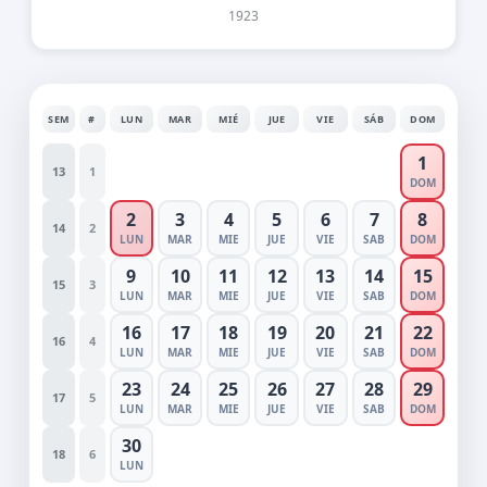
1923
SEM
#
LUN
MAR
MIÉ
JUE
VIE
SÁB
DOM
1
13
1
DOM
2
3
4
5
6
7
8
14
2
LUN
MAR
MIE
JUE
VIE
SAB
DOM
9
10
11
12
13
14
15
15
3
LUN
MAR
MIE
JUE
VIE
SAB
DOM
16
17
18
19
20
21
22
16
4
LUN
MAR
MIE
JUE
VIE
SAB
DOM
23
24
25
26
27
28
29
17
5
LUN
MAR
MIE
JUE
VIE
SAB
DOM
30
18
6
LUN