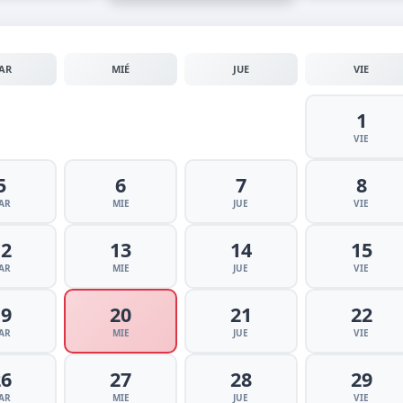
AR
MIÉ
JUE
VIE
1
VIE
5
6
7
8
AR
MIE
JUE
VIE
12
13
14
15
AR
MIE
JUE
VIE
19
20
21
22
AR
MIE
JUE
VIE
26
27
28
29
AR
MIE
JUE
VIE