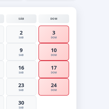
SÁB
DOM
2
3
SAB
DOM
9
10
SAB
DOM
16
17
SAB
DOM
23
24
SAB
DOM
30
SAB