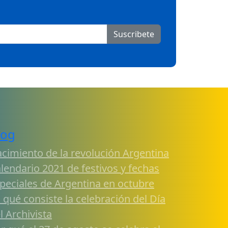
Suscribete
log
cimiento de la revolución Argentina
lendario 2021 de festivos y fechas
peciales de Argentina en octubre
 qué consiste la celebración del Día
l Archivista