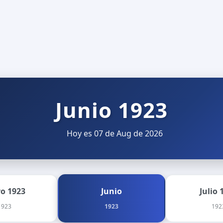
Junio 1923
Hoy es 07 de Aug de 2026
o 1923
Junio
Julio 
1923
1923
192