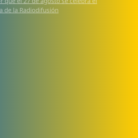
r qué el 27 de agosto se celebra el
a de la Radiodifusión