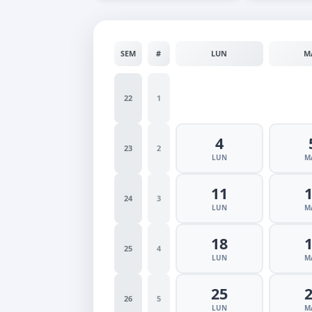
SEM
#
LUN
M
22
1
4
23
2
LUN
M
11
24
3
LUN
M
18
25
4
LUN
M
25
26
5
LUN
M