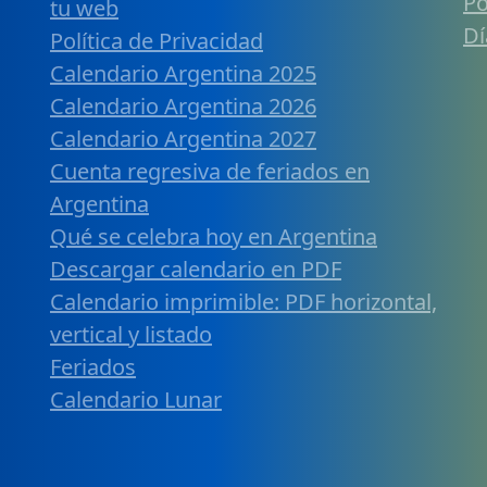
Po
tu web
Dí
Política de Privacidad
Calendario Argentina 2025
Calendario Argentina 2026
Calendario Argentina 2027
Cuenta regresiva de feriados en
Argentina
Qué se celebra hoy en Argentina
Descargar calendario en PDF
Calendario imprimible: PDF horizontal,
vertical y listado
Feriados
Calendario Lunar