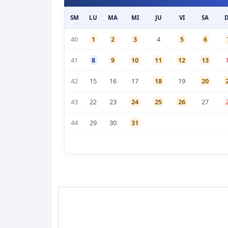
SM
LU
MA
MI
JU
VI
SA
40
1
2
3
4
5
6
41
8
9
10
11
12
13
42
15
16
17
18
19
20
43
22
23
24
25
26
27
44
29
30
31