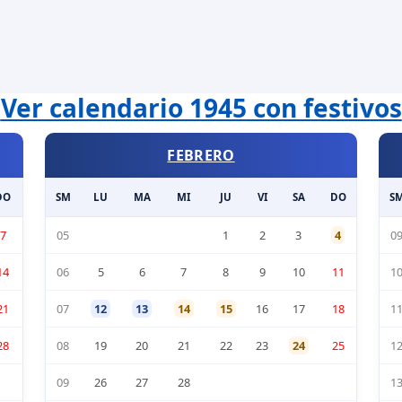
Ver calendario 1945 con festivos
FEBRERO
DO
SM
LU
MA
MI
JU
VI
SA
DO
S
7
05
1
2
3
4
0
14
06
5
6
7
8
9
10
11
1
21
07
12
13
14
15
16
17
18
1
28
08
19
20
21
22
23
24
25
1
09
26
27
28
1