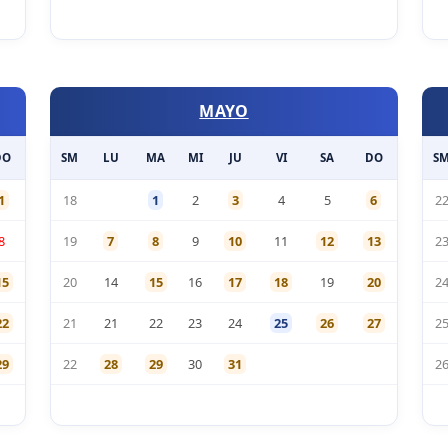
MAYO
DO
SM
LU
MA
MI
JU
VI
SA
DO
S
1
18
1
2
3
4
5
6
2
8
19
7
8
9
10
11
12
13
2
15
20
14
15
16
17
18
19
20
2
22
21
21
22
23
24
25
26
27
2
29
22
28
29
30
31
2