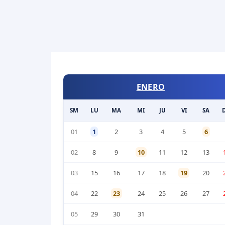
ENERO
SM
LU
MA
MI
JU
VI
SA
01
1
2
3
4
5
6
02
8
9
10
11
12
13
03
15
16
17
18
19
20
04
22
23
24
25
26
27
05
29
30
31