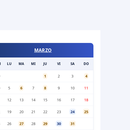
MARZO
M
LU
MA
MI
JU
VI
SA
DO
9
1
2
3
4
0
5
6
7
8
9
10
11
1
12
13
14
15
16
17
18
2
19
20
21
22
23
24
25
3
26
27
28
29
30
31