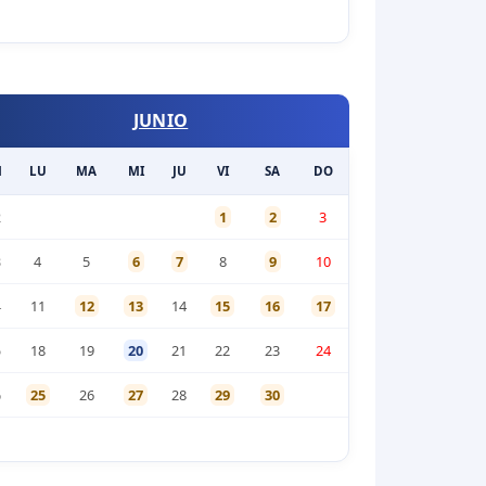
JUNIO
M
LU
MA
MI
JU
VI
SA
DO
2
1
2
3
3
4
5
6
7
8
9
10
4
11
12
13
14
15
16
17
5
18
19
20
21
22
23
24
6
25
26
27
28
29
30