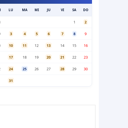
M
LU
MA
MI
JU
VI
SA
DO
8
1
2
9
3
4
5
6
7
8
9
0
10
11
12
13
14
15
16
1
17
18
19
20
21
22
23
2
24
25
26
27
28
29
30
1
31