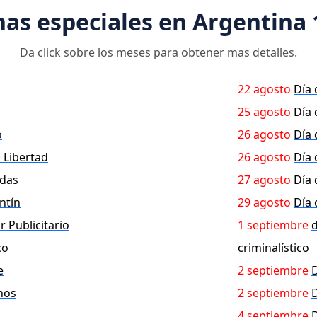
has especiales en Argentina 
Da click sobre los meses para obtener mas detalles.
22 agosto
Día 
25 agosto
Día 
o
26 agosto
Día 
 Libertad
26 agosto
Día 
idas
27 agosto
Día 
ntín
29 agosto
Día
r Publicitario
1 septiembre
d
co
criminalístico
e
2 septiembre
D
nos
2 septiembre
D
4 septiembre
D