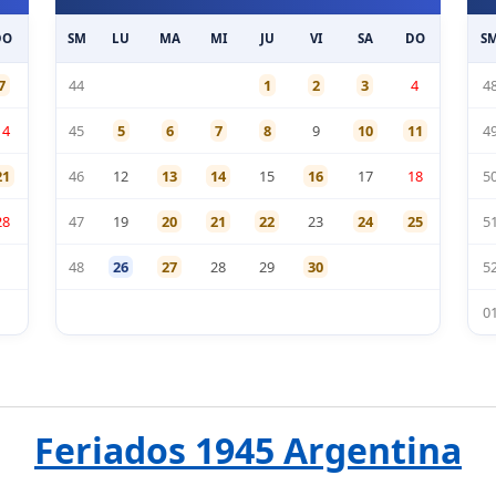
DO
SM
LU
MA
MI
JU
VI
SA
DO
S
7
44
1
2
3
4
4
14
45
5
6
7
8
9
10
11
4
21
46
12
13
14
15
16
17
18
5
28
47
19
20
21
22
23
24
25
5
48
26
27
28
29
30
5
0
Feriados 1945 Argentina