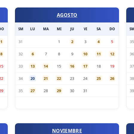
AGOSTO
DO
SM
LU
MA
MI
JU
VI
SA
DO
S
1
31
1
2
3
4
5
35
8
32
6
7
8
9
10
11
12
36
15
33
13
14
15
16
17
18
19
37
22
34
20
21
22
23
24
25
26
38
29
35
27
28
29
30
31
39
NOVIEMBRE