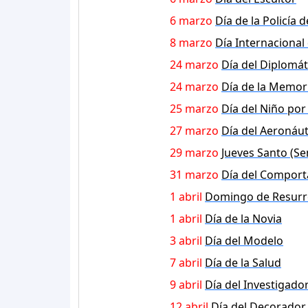
6 marzo
Día de la Policía 
8 marzo
Día Internacional
24 marzo
Día del Diplomát
24 marzo
Día de la Memor
25 marzo
Día del Niño por
27 marzo
Día del Aeronáut
29 marzo
Jueves Santo (S
31 marzo
Día del Compor
1 abril
Domingo de Resurr
1 abril
Día de la Novia
3 abril
Día del Modelo
7 abril
Día de la Salud
9 abril
Día del Investigado
12 abril
Día del Decorador