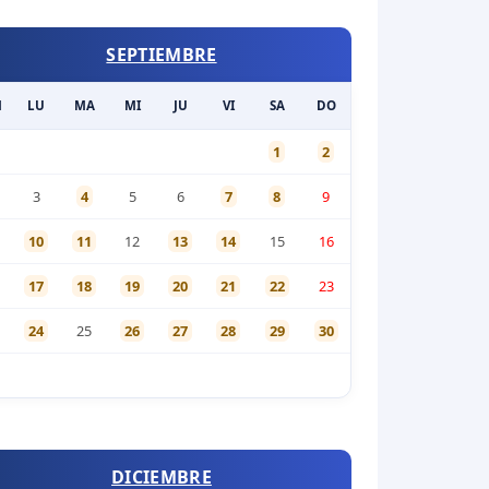
SEPTIEMBRE
M
LU
MA
MI
JU
VI
SA
DO
1
2
3
4
5
6
7
8
9
10
11
12
13
14
15
16
17
18
19
20
21
22
23
24
25
26
27
28
29
30
DICIEMBRE