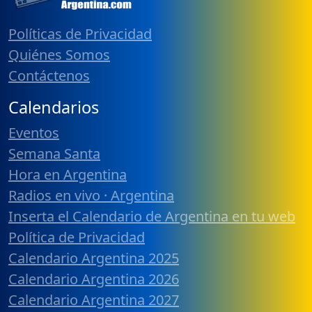
Políticas de Privacidad
Quiénes Somos
Contáctenos
Calendarios
Eventos
Semana Santa
Hora en Argentina
Radios en vivo · Argentina
Inserta el Calendario de Argentina en tu web
Política de Privacidad
Calendario Argentina 2025
Calendario Argentina 2026
Calendario Argentina 2027