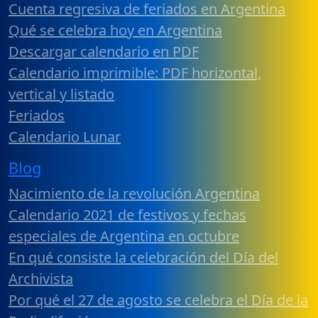
Cuenta regresiva de feriados en Argentina
Qué se celebra hoy en Argentina
Descargar calendario en PDF
Calendario imprimible: PDF horizontal,
vertical y listado
Feriados
Calendario Lunar
Blog
Nacimiento de la revolución Argentina
Calendario 2021 de festivos y fechas
especiales de Argentina en octubre
En qué consiste la celebración del Día del
Archivista
Por qué el 27 de agosto se celebra el Día de la