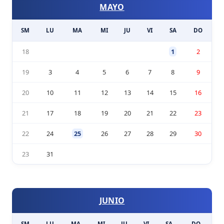
MAYO
SM
LU
MA
MI
JU
VI
SA
DO
18
1
2
19
3
4
5
6
7
8
9
20
10
11
12
13
14
15
16
21
17
18
19
20
21
22
23
22
24
25
26
27
28
29
30
23
31
JUNIO
SM
LU
MA
MI
JU
VI
SA
DO