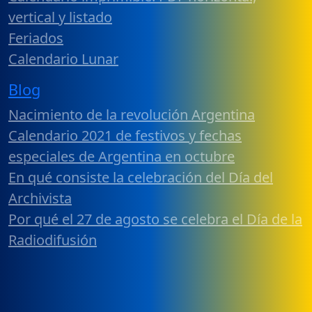
vertical y listado
Feriados
Calendario Lunar
Blog
Nacimiento de la revolución Argentina
Calendario 2021 de festivos y fechas
especiales de Argentina en octubre
En qué consiste la celebración del Día del
Archivista
Por qué el 27 de agosto se celebra el Día de la
Radiodifusión