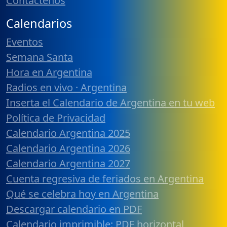
Contáctenos
Calendarios
Eventos
Semana Santa
Hora en Argentina
Radios en vivo · Argentina
Inserta el Calendario de Argentina en tu web
Política de Privacidad
Calendario Argentina 2025
Calendario Argentina 2026
Calendario Argentina 2027
Cuenta regresiva de feriados en Argentina
Qué se celebra hoy en Argentina
Descargar calendario en PDF
Calendario imprimible: PDF horizontal,