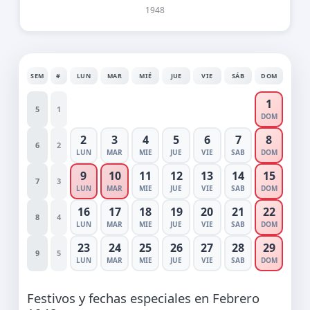
1948
SEM
#
LUN
MAR
MIÉ
JUE
VIE
SÁB
DOM
1
5
1
DOM
2
3
4
5
6
7
8
6
2
LUN
MAR
MIE
JUE
VIE
SAB
DOM
9
10
11
12
13
14
15
7
3
LUN
MAR
MIE
JUE
VIE
SAB
DOM
16
17
18
19
20
21
22
8
4
LUN
MAR
MIE
JUE
VIE
SAB
DOM
23
24
25
26
27
28
29
9
5
LUN
MAR
MIE
JUE
VIE
SAB
DOM
Festivos y fechas especiales en Febrero