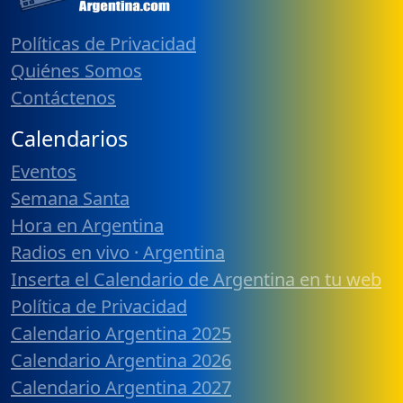
Políticas de Privacidad
Quiénes Somos
Contáctenos
Calendarios
Eventos
Semana Santa
Hora en Argentina
Radios en vivo · Argentina
Inserta el Calendario de Argentina en tu web
Política de Privacidad
Calendario Argentina 2025
Calendario Argentina 2026
Calendario Argentina 2027