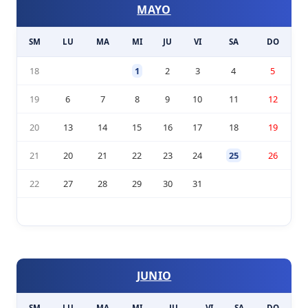
MAYO
SM
LU
MA
MI
JU
VI
SA
DO
18
1
2
3
4
5
19
6
7
8
9
10
11
12
20
13
14
15
16
17
18
19
21
20
21
22
23
24
25
26
22
27
28
29
30
31
JUNIO
SM
LU
MA
MI
JU
VI
SA
DO