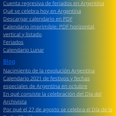
Cuenta regresiva de feriados en Argentina
Qué se celebra hoy en Argentina
Descargar calendario en PDF
Calendario imprimible: PDF horizontal,
vertical y listado
Feriados
Calendario Lunar
Blog
Nacimiento de la revolución Argentina
Calendario 2021 de festivos y fechas
especiales de Argentina en octubre
En qué consiste la celebración del Día del
Archivista
Por qué el 27 de agosto se celebra el Día de la