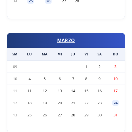
09
25
26
27
28
MARZO
SM
LU
MA
MI
JU
VI
SA
DO
09
1
2
3
10
4
5
6
7
8
9
10
11
11
12
13
14
15
16
17
12
18
19
20
21
22
23
24
13
25
26
27
28
29
30
31