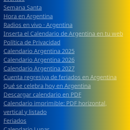
Semana Santa
Hora en Argentina
Radios en vivo · Argentina
Inserta el Calendario de Argentina en tu web
Política de Privacidad
Calendario Argentina 2025
Calendario Argentina 2026
Calendario Argentina 2027
Cuenta regresiva de feriados en Argentina
Qué se celebra hoy en Argentina
Descargar calendario en PDF
Calendario imprimible: PDF horizontal,
vertical y listado
Feriados
Calendario Lunar