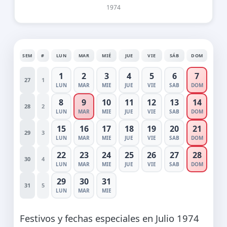
1974
SEM
#
LUN
MAR
MIÉ
JUE
VIE
SÁB
DOM
1
2
3
4
5
6
7
27
1
LUN
MAR
MIE
JUE
VIE
SAB
DOM
8
9
10
11
12
13
14
28
2
LUN
MAR
MIE
JUE
VIE
SAB
DOM
15
16
17
18
19
20
21
29
3
LUN
MAR
MIE
JUE
VIE
SAB
DOM
22
23
24
25
26
27
28
30
4
LUN
MAR
MIE
JUE
VIE
SAB
DOM
29
30
31
31
5
LUN
MAR
MIE
Festivos y fechas especiales en Julio 1974