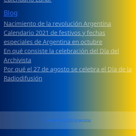
Blog
Nacimiento de la revolución Argentina
Calendario 2021 de festivos y fechas
especiales de Argentina en octubre
En qué consiste la celebración del Día del
Archivista
Por qué el 27 de agosto se celebra el Día de la
Radiodifusión
Calendario 2026 Argentina