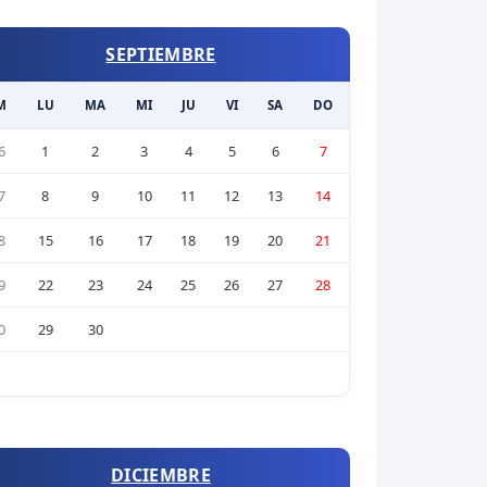
SEPTIEMBRE
M
LU
MA
MI
JU
VI
SA
DO
6
1
2
3
4
5
6
7
7
8
9
10
11
12
13
14
8
15
16
17
18
19
20
21
9
22
23
24
25
26
27
28
0
29
30
DICIEMBRE