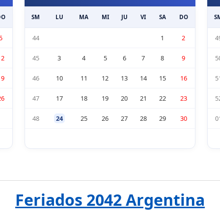
DO
SM
LU
MA
MI
JU
VI
SA
DO
S
5
44
1
2
4
12
45
3
4
5
6
7
8
9
5
19
46
10
11
12
13
14
15
16
5
26
47
17
18
19
20
21
22
23
5
48
24
25
26
27
28
29
30
0
Feriados 2042 Argentina