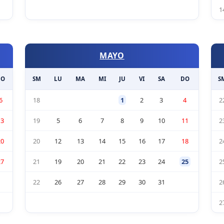
1
MAYO
DO
SM
LU
MA
MI
JU
VI
SA
DO
S
6
18
1
2
3
4
2
13
19
5
6
7
8
9
10
11
2
20
20
12
13
14
15
16
17
18
2
27
21
19
20
21
22
23
24
25
2
22
26
27
28
29
30
31
2
2