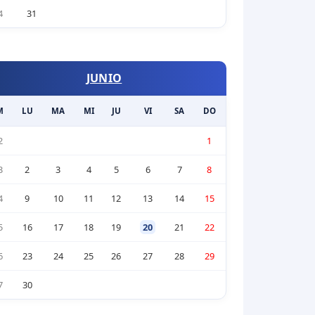
4
31
JUNIO
M
LU
MA
MI
JU
VI
SA
DO
2
1
3
2
3
4
5
6
7
8
4
9
10
11
12
13
14
15
5
16
17
18
19
20
21
22
6
23
24
25
26
27
28
29
7
30