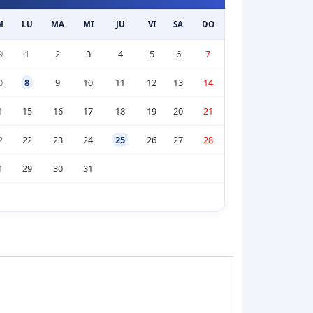
M
LU
MA
MI
JU
VI
SA
DO
9
1
2
3
4
5
6
7
0
8
9
10
11
12
13
14
1
15
16
17
18
19
20
21
2
22
23
24
25
26
27
28
1
29
30
31