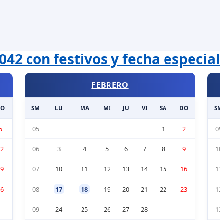
042 con festivos y fecha especia
FEBRERO
DO
SM
LU
MA
MI
JU
VI
SA
DO
S
5
05
1
2
0
12
06
3
4
5
6
7
8
9
1
19
07
10
11
12
13
14
15
16
1
26
08
17
18
19
20
21
22
23
1
09
24
25
26
27
28
1