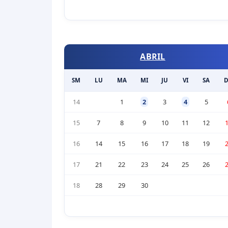
ABRIL
SM
LU
MA
MI
JU
VI
SA
14
1
2
3
4
5
15
7
8
9
10
11
12
16
14
15
16
17
18
19
17
21
22
23
24
25
26
18
28
29
30