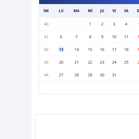
SM
LU
MA
MI
JU
VI
SA
40
1
2
3
4
41
6
7
8
9
10
11
42
13
14
15
16
17
18
43
20
21
22
23
24
25
44
27
28
29
30
31