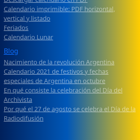
Calendario imprimible: PDF horizontal,
vertical y listado
Feriados
Calendario Lunar
Blog
Nacimiento de la revolución Argentina
Calendario 2021 de festivos y fechas
especiales de Argentina en octubre
En qué consiste la celebración del Día del
Archivista
Por qué el 27 de agosto se celebra el Día de la
Radiodifusión