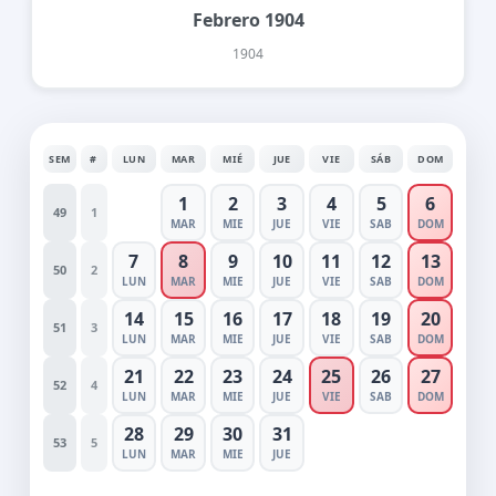
Febrero 1904
1904
SEM
#
LUN
MAR
MIÉ
JUE
VIE
SÁB
DOM
1
2
3
4
5
6
49
1
MAR
MIE
JUE
VIE
SAB
DOM
7
8
9
10
11
12
13
50
2
LUN
MAR
MIE
JUE
VIE
SAB
DOM
14
15
16
17
18
19
20
51
3
LUN
MAR
MIE
JUE
VIE
SAB
DOM
21
22
23
24
25
26
27
52
4
LUN
MAR
MIE
JUE
VIE
SAB
DOM
28
29
30
31
53
5
LUN
MAR
MIE
JUE