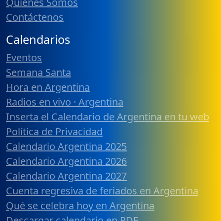
Quiénes Somos
Contáctenos
Calendarios
Eventos
Semana Santa
Hora en Argentina
Radios en vivo · Argentina
Inserta el Calendario de Argentina en tu web
Política de Privacidad
Calendario Argentina 2025
Calendario Argentina 2026
Calendario Argentina 2027
Cuenta regresiva de feriados en Argentina
Qué se celebra hoy en Argentina
Descargar calendario en PDF