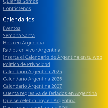
Quiénes Somos
Contáctenos
Calendarios
Eventos
Semana Santa
Hora en Argentina
Radios en vivo · Argentina
Inserta el Calendario de Argentina en tu web
Política de Privacidad
Calendario Argentina 2025
Calendario Argentina 2026
Calendario Argentina 2027
Cuenta regresiva de feriados en Argentina
Qué se celebra hoy en Argentina
Descargar calendario en PDF