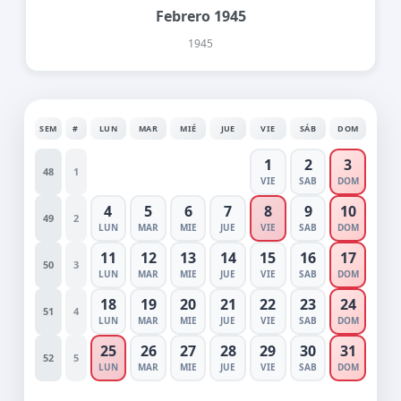
Febrero 1945
1945
SEM
#
LUN
MAR
MIÉ
JUE
VIE
SÁB
DOM
1
2
3
48
1
VIE
SAB
DOM
4
5
6
7
8
9
10
49
2
LUN
MAR
MIE
JUE
VIE
SAB
DOM
11
12
13
14
15
16
17
50
3
LUN
MAR
MIE
JUE
VIE
SAB
DOM
18
19
20
21
22
23
24
51
4
LUN
MAR
MIE
JUE
VIE
SAB
DOM
25
26
27
28
29
30
31
52
5
LUN
MAR
MIE
JUE
VIE
SAB
DOM