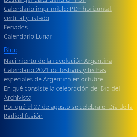
Calendario imprimible: PDF horizontal,
vertical y listado
Feriados
Calendario Lunar
Blog
Nacimiento de la revolución Argentina
Calendario 2021 de festivos y fechas
especiales de Argentina en octubre
En qué consiste la celebración del Día del
Archivista
Por qué el 27 de agosto se celebra el Día de la
Radiodifusión