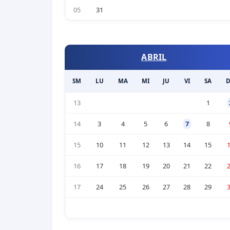
05
31
ABRIL
SM
LU
MA
MI
JU
VI
SA
13
1
14
3
4
5
6
7
8
15
10
11
12
13
14
15
16
17
18
19
20
21
22
17
24
25
26
27
28
29