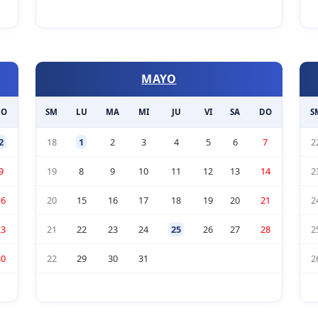
MAYO
DO
SM
LU
MA
MI
JU
VI
SA
DO
S
2
18
1
2
3
4
5
6
7
2
9
19
8
9
10
11
12
13
14
2
16
20
15
16
17
18
19
20
21
2
23
21
22
23
24
25
26
27
28
2
30
22
29
30
31
2