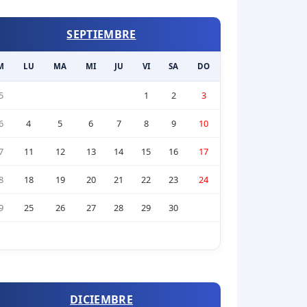
SEPTIEMBRE
M
LU
MA
MI
JU
VI
SA
DO
5
1
2
3
6
4
5
6
7
8
9
10
7
11
12
13
14
15
16
17
8
18
19
20
21
22
23
24
9
25
26
27
28
29
30
DICIEMBRE