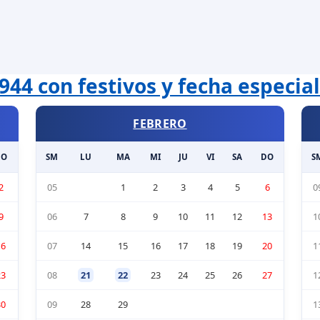
944 con festivos y fecha especia
FEBRERO
DO
SM
LU
MA
MI
JU
VI
SA
DO
S
2
05
1
2
3
4
5
6
0
9
06
7
8
9
10
11
12
13
1
16
07
14
15
16
17
18
19
20
1
23
08
21
22
23
24
25
26
27
1
30
09
28
29
1