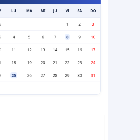
M
LU
MA
MI
JU
VI
SA
DO
8
1
2
3
9
4
5
6
7
8
9
10
0
11
12
13
14
15
16
17
1
18
19
20
21
22
23
24
2
25
26
27
28
29
30
31