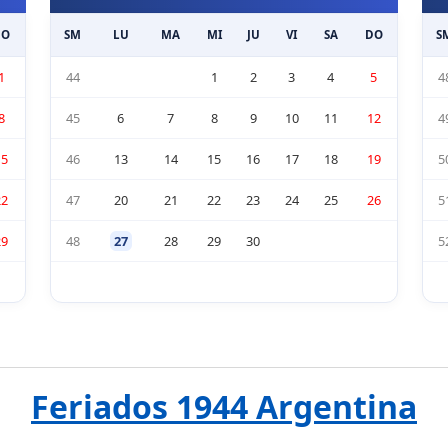
DO
SM
LU
MA
MI
JU
VI
SA
DO
S
1
44
1
2
3
4
5
4
8
45
6
7
8
9
10
11
12
4
15
46
13
14
15
16
17
18
19
5
22
47
20
21
22
23
24
25
26
5
29
48
27
28
29
30
5
Feriados 1944 Argentina