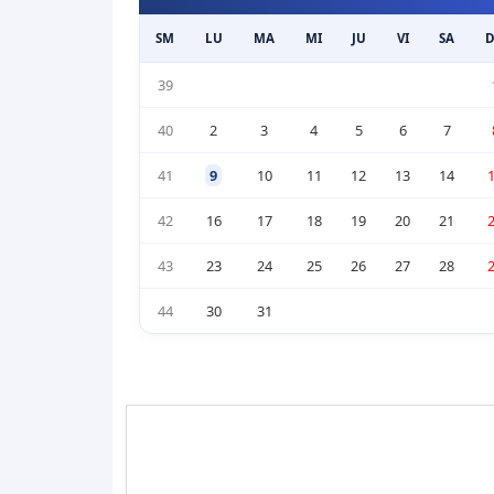
SM
LU
MA
MI
JU
VI
SA
39
40
2
3
4
5
6
7
41
9
10
11
12
13
14
42
16
17
18
19
20
21
43
23
24
25
26
27
28
44
30
31