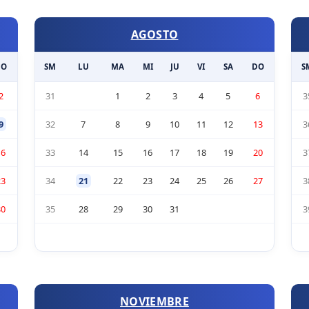
AGOSTO
DO
SM
LU
MA
MI
JU
VI
SA
DO
S
2
31
1
2
3
4
5
6
3
9
32
7
8
9
10
11
12
13
3
16
33
14
15
16
17
18
19
20
3
23
34
21
22
23
24
25
26
27
3
30
35
28
29
30
31
3
NOVIEMBRE