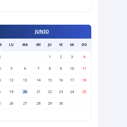
JUNIO
M
LU
MA
MI
JU
VI
SA
DO
2
1
2
3
4
3
5
6
7
8
9
10
11
4
12
13
14
15
16
17
18
5
19
20
21
22
23
24
25
6
26
27
28
29
30