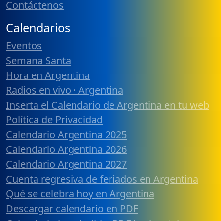
Contáctenos
Calendarios
Eventos
Semana Santa
Hora en Argentina
Radios en vivo · Argentina
Inserta el Calendario de Argentina en tu web
Política de Privacidad
Calendario Argentina 2025
Calendario Argentina 2026
Calendario Argentina 2027
Cuenta regresiva de feriados en Argentina
Qué se celebra hoy en Argentina
Descargar calendario en PDF