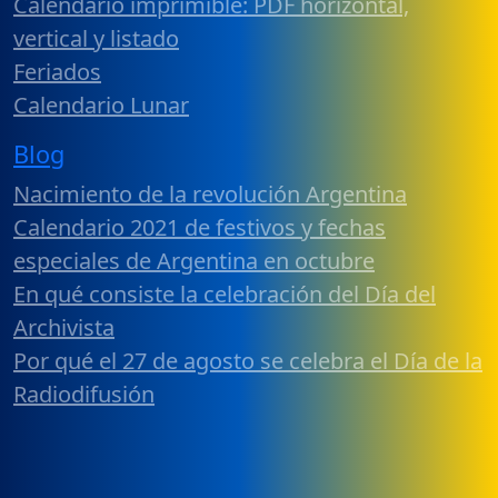
Calendario imprimible: PDF horizontal,
vertical y listado
Feriados
Calendario Lunar
Blog
Nacimiento de la revolución Argentina
Calendario 2021 de festivos y fechas
especiales de Argentina en octubre
En qué consiste la celebración del Día del
Archivista
Por qué el 27 de agosto se celebra el Día de la
Radiodifusión