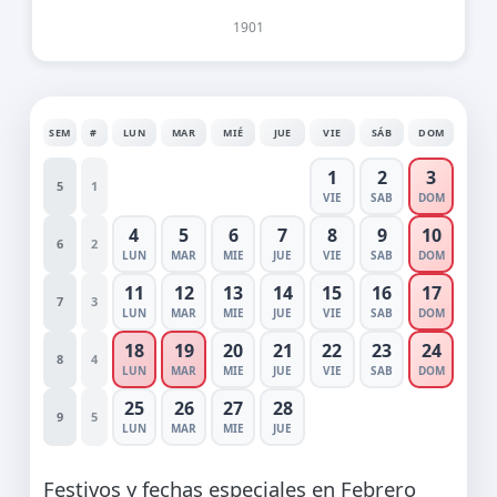
1901
SEM
#
LUN
MAR
MIÉ
JUE
VIE
SÁB
DOM
1
2
3
5
1
VIE
SAB
DOM
4
5
6
7
8
9
10
6
2
LUN
MAR
MIE
JUE
VIE
SAB
DOM
11
12
13
14
15
16
17
7
3
LUN
MAR
MIE
JUE
VIE
SAB
DOM
18
19
20
21
22
23
24
8
4
LUN
MAR
MIE
JUE
VIE
SAB
DOM
25
26
27
28
9
5
LUN
MAR
MIE
JUE
Festivos y fechas especiales en Febrero