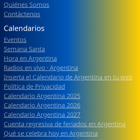
Quiénes Somos
Contáctenos
Calendarios
Eventos
Semana Santa
Hora en Argentina
Radios en vivo · Argentina
Inserta el Calendario de Argentina en tu web
Política de Privacidad
Calendario Argentina 2025
Calendario Argentina 2026
Calendario Argentina 2027
Cuenta regresiva de feriados en Argentina
Qué se celebra hoy en Argentina