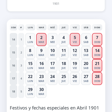
1901
SEM
#
LUN
MAR
MIÉ
JUE
VIE
SÁB
DOM
1
2
3
4
5
6
7
14
1
LUN
MAR
MIE
JUE
VIE
SAB
DOM
8
9
10
11
12
13
14
15
2
LUN
MAR
MIE
JUE
VIE
SAB
DOM
15
16
17
18
19
20
21
16
3
LUN
MAR
MIE
JUE
VIE
SAB
DOM
22
23
24
25
26
27
28
17
4
LUN
MAR
MIE
JUE
VIE
SAB
DOM
29
30
18
5
LUN
MAR
Festivos y fechas especiales en Abril 1901