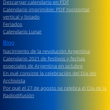
Descargar calendario en PDF
Calendario imprimible: PDF horizontal,
vertical y listado
Feriados
Calendario Lunar
Blog
Nacimiento de la revolución Argentina
Calendario 2021 de festivos y fechas
especiales de Argentina en octubre
En qué consiste la celebración del Día del
Archivista
Por qué el 27 de agosto se celebra el Día de la
Radiodifusión