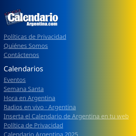
Políticas de Privacidad
Quiénes Somos
Contáctenos
Calendarios
Eventos
Semana Santa
Hora en Argentina
Radios en vivo · Argentina
Inserta el Calendario de Argentina en tu web
Política de Privacidad
Calendario Argentina 2025