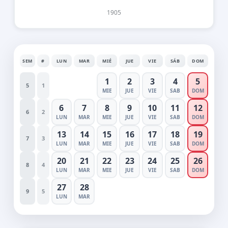
1905
SEM
#
LUN
MAR
MIÉ
JUE
VIE
SÁB
DOM
1
2
3
4
5
5
1
MIE
JUE
VIE
SAB
DOM
6
7
8
9
10
11
12
6
2
LUN
MAR
MIE
JUE
VIE
SAB
DOM
13
14
15
16
17
18
19
7
3
LUN
MAR
MIE
JUE
VIE
SAB
DOM
20
21
22
23
24
25
26
8
4
LUN
MAR
MIE
JUE
VIE
SAB
DOM
27
28
9
5
LUN
MAR