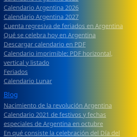
Calendario Argentina 2026
Calendario Argentina 2027
Cuenta regresiva de feriados en Argentina
Qué se celebra hoy en Argentina
Descargar calendario en PDF
Calendario imprimible: PDF horizontal,
vertical y listado
Feriados
Calendario Lunar
Blog
Nacimiento de la revolución Argentina
Calendario 2021 de festivos y fechas
especiales de Argentina en octubre
En qué consiste la celebración del Día del