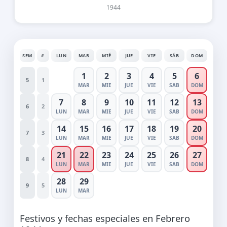
1944
SEM
#
LUN
MAR
MIÉ
JUE
VIE
SÁB
DOM
1
2
3
4
5
6
5
1
MAR
MIE
JUE
VIE
SAB
DOM
7
8
9
10
11
12
13
6
2
LUN
MAR
MIE
JUE
VIE
SAB
DOM
14
15
16
17
18
19
20
7
3
LUN
MAR
MIE
JUE
VIE
SAB
DOM
21
22
23
24
25
26
27
8
4
LUN
MAR
MIE
JUE
VIE
SAB
DOM
28
29
9
5
LUN
MAR
Festivos y fechas especiales en Febrero