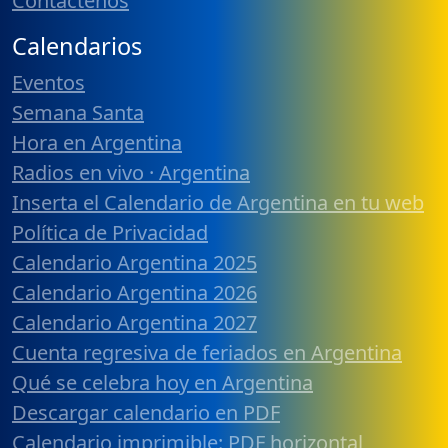
Contáctenos
Calendarios
Eventos
Semana Santa
Hora en Argentina
Radios en vivo · Argentina
Inserta el Calendario de Argentina en tu web
Política de Privacidad
Calendario Argentina 2025
Calendario Argentina 2026
Calendario Argentina 2027
Cuenta regresiva de feriados en Argentina
Qué se celebra hoy en Argentina
Descargar calendario en PDF
Calendario imprimible: PDF horizontal,