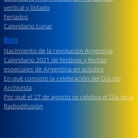
vertical y listado
Feriados
Calendario Lunar
Blog
Nacimiento de la revolución Argentina
Calendario 2021 de festivos y fechas
especiales de Argentina en octubre
En qué consiste la celebración del Día del
Archivista
Por qué el 27 de agosto se celebra el Día de la
Radiodifusión