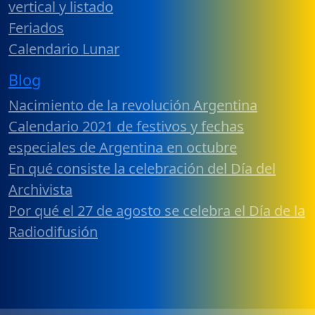
vertical y listado
Feriados
Calendario Lunar
Blog
Nacimiento de la revolución Argentina
Calendario 2021 de festivos y fechas
especiales de Argentina en octubre
En qué consiste la celebración del Día del
Archivista
Por qué el 27 de agosto se celebra el Día de la
Radiodifusión