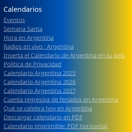
Calendarios
Eventos
Semana Santa
Hora en Argentina
Radios en vivo · Argentina
Inserta el Calendario de Argentina en tu web
Política de Privacidad
Calendario Argentina 2025
Calendario Argentina 2026
Calendario Argentina 2027
Cuenta regresiva de feriados en Argentina
Qué se celebra hoy en Argentina
Descargar calendario en PDF
Calendario imprimible: PDF horizontal,