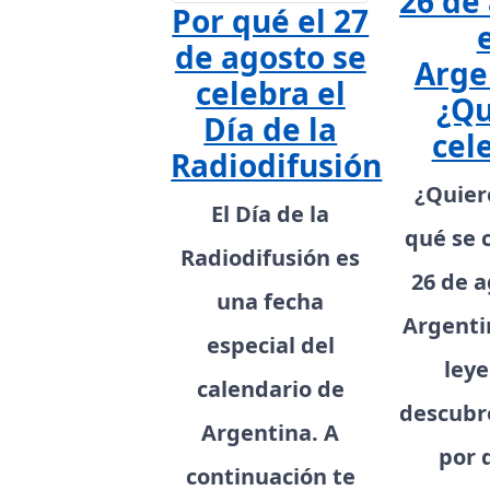
26 de
Por qué el 27
de agosto se
Arge
celebra el
¿Qu
Día de la
cel
Radiodifusión
¿Quier
El Día de la
qué se 
Radiodifusión es
26 de a
una fecha
Argenti
especial del
leye
calendario de
descubre
Argentina. A
por 
continuación te