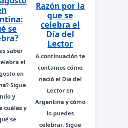
 agosto
Razón por la
en
que se
ntina:
celebra el
é se
Día del
ebra?
Lector
es saber
A continuación te
celebra el
contamos cómo
gosto en
nació el Día del
na? Sigue
Lector en
ndo y
Argentina y cómo
 cuáles y
lo puedes
qué se
celebrar. Sigue