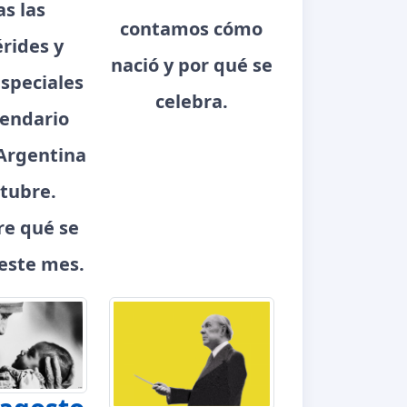
as las
contamos cómo
rides y
nació y por qué se
speciales
celebra.
lendario
Argentina
tubre.
e qué se
este mes.