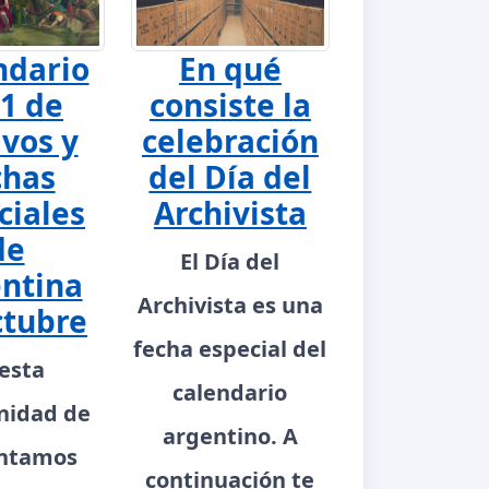
ndario
En qué
1 de
consiste la
ivos y
celebración
chas
del Día del
ciales
Archivista
de
El Día del
ntina
Archivista es una
ctubre
fecha especial del
esta
calendario
nidad de
argentino. A
ntamos
continuación te