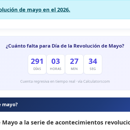
volución de mayo en el 2026.
¿Cuánto falta para Día de la Revolución de Mayo?
291
03
27
33
DÍAS
HORAS
MIN
SEG
Cuenta regresiva en tiempo real · vía Calculatorr.com
de mayo?
e Mayo
a la serie de acontecimientos revoluc