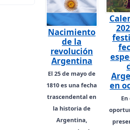
Cale
202
Nacimiento
fest
de la
fe
revolución
espe
Argentina
El 25 de mayo de
Arge
en o
1810 es una fecha
trascendental en
En 
la historia de
oportu
Argentina,
prese