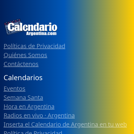
Políticas de Privacidad
Quiénes Somos
Contáctenos
Calendarios
Eventos
Semana Santa
Hora en Argentina
Radios en vivo · Argentina
Inserta el Calendario de Argentina en tu web
Política de Privacidad