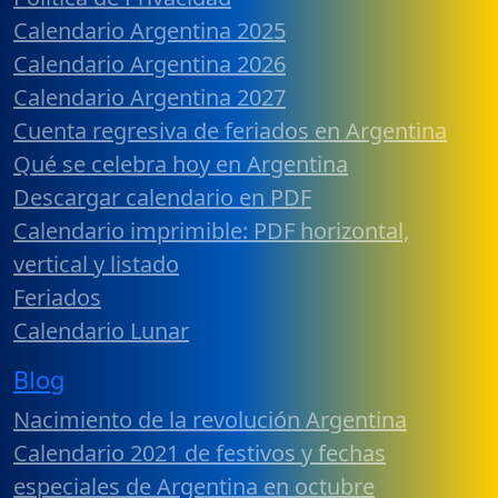
Calendario Argentina 2025
Calendario Argentina 2026
Calendario Argentina 2027
Cuenta regresiva de feriados en Argentina
Qué se celebra hoy en Argentina
Descargar calendario en PDF
Calendario imprimible: PDF horizontal,
vertical y listado
Feriados
Calendario Lunar
Blog
Nacimiento de la revolución Argentina
Calendario 2021 de festivos y fechas
especiales de Argentina en octubre