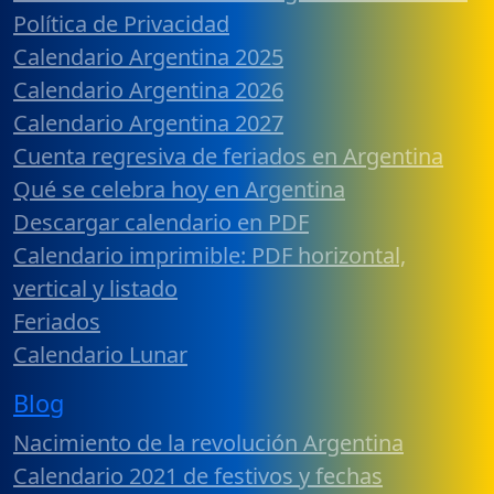
Política de Privacidad
Calendario Argentina 2025
Calendario Argentina 2026
Calendario Argentina 2027
Cuenta regresiva de feriados en Argentina
Qué se celebra hoy en Argentina
Descargar calendario en PDF
Calendario imprimible: PDF horizontal,
vertical y listado
Feriados
Calendario Lunar
Blog
Nacimiento de la revolución Argentina
Calendario 2021 de festivos y fechas