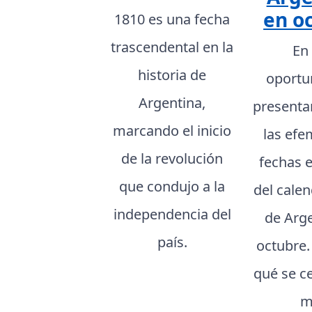
en o
1810 es una fecha
trascendental en la
En
historia de
oportu
Argentina,
presenta
marcando el inicio
las efe
de la revolución
fechas 
que condujo a la
del cale
independencia del
de Arg
país.
octubre
qué se c
m