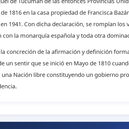
guel de Tucumán de las entonces Provincias Uni
o de 1816 en la casa propiedad de Francisca Bazá
n 1941. Con dicha declaración, se rompían los v
an con la monarquía española y toda otra dominac
o la concreción de la afirmación y definición for
 de un sentir que se inició en Mayo de 1810 cua
 una Nación libre constituyendo un gobierno pro
dencia.