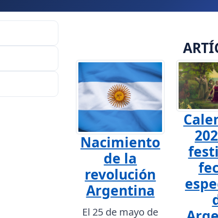
ARTÍ
Cale
202
Nacimiento
fest
de la
fe
revolución
espe
Argentina
El 25 de mayo de
Arge