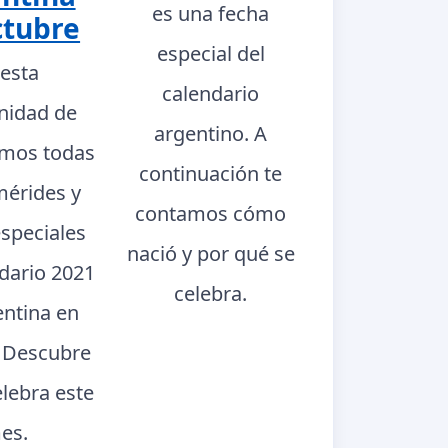
es una fecha
ctubre
especial del
 esta
calendario
nidad de
argentino. A
mos todas
continuación te
mérides y
contamos cómo
especiales
nació y por qué se
ndario 2021
celebra.
entina en
. Descubre
elebra este
es.