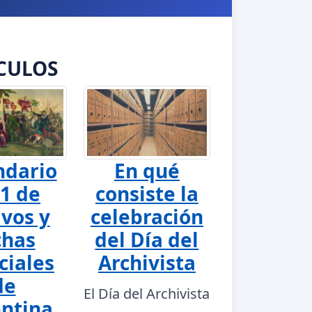
CULOS
ndario
En qué
1 de
consiste la
ivos y
celebración
chas
del Día del
ciales
Archivista
de
El Día del Archivista
ntina