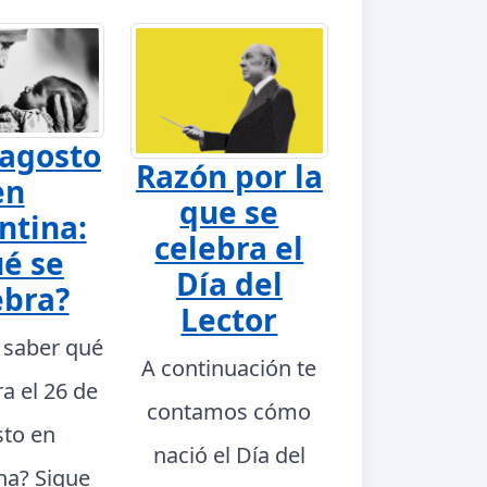
 agosto
Razón por la
en
que se
ntina:
celebra el
é se
Día del
ebra?
Lector
 saber qué
A continuación te
ra el 26 de
contamos cómo
to en
nació el Día del
na? Sigue