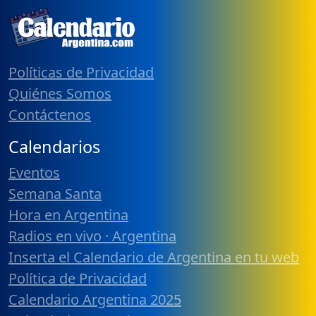
Políticas de Privacidad
Quiénes Somos
Contáctenos
Calendarios
Eventos
Semana Santa
Hora en Argentina
Radios en vivo · Argentina
Inserta el Calendario de Argentina en tu web
Política de Privacidad
Calendario Argentina 2025