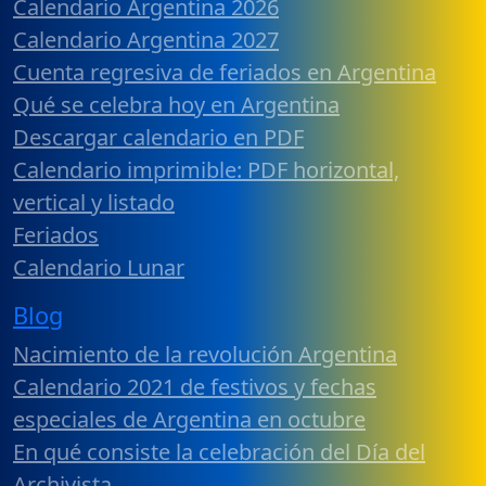
Calendario Argentina 2026
Calendario Argentina 2027
Cuenta regresiva de feriados en Argentina
Qué se celebra hoy en Argentina
Descargar calendario en PDF
Calendario imprimible: PDF horizontal,
vertical y listado
Feriados
Calendario Lunar
Blog
Nacimiento de la revolución Argentina
Calendario 2021 de festivos y fechas
especiales de Argentina en octubre
En qué consiste la celebración del Día del
Archivista