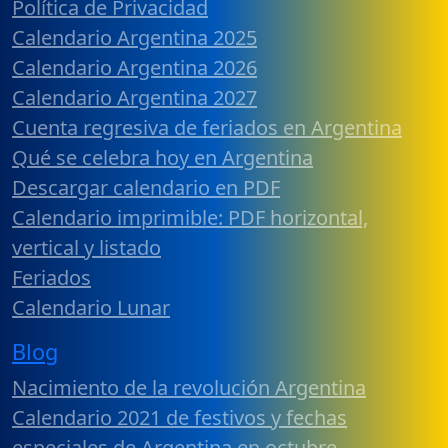
Política de Privacidad
Calendario Argentina 2025
Calendario Argentina 2026
Calendario Argentina 2027
Cuenta regresiva de feriados en Argentina
Qué se celebra hoy en Argentina
Descargar calendario en PDF
Calendario imprimible: PDF horizontal,
vertical y listado
Feriados
Calendario Lunar
Blog
Nacimiento de la revolución Argentina
Calendario 2021 de festivos y fechas
especiales de Argentina en octubre