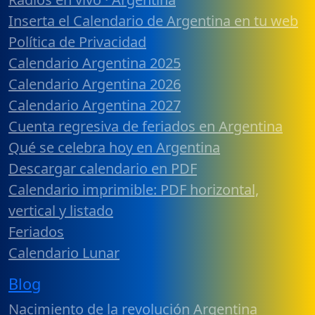
Inserta el Calendario de Argentina en tu web
Política de Privacidad
Calendario Argentina 2025
Calendario Argentina 2026
Calendario Argentina 2027
Cuenta regresiva de feriados en Argentina
Qué se celebra hoy en Argentina
Descargar calendario en PDF
Calendario imprimible: PDF horizontal,
vertical y listado
Feriados
Calendario Lunar
Blog
Nacimiento de la revolución Argentina