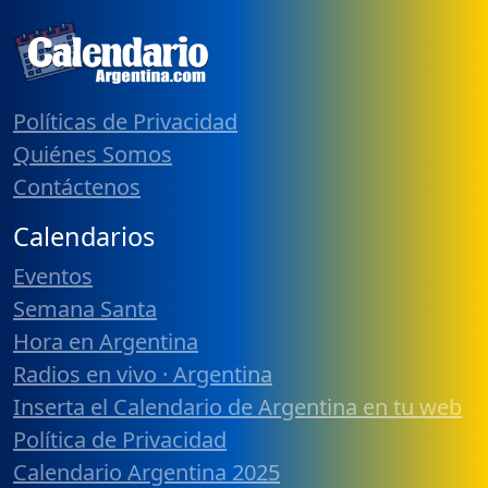
Políticas de Privacidad
Quiénes Somos
Contáctenos
Calendarios
Eventos
Semana Santa
Hora en Argentina
Radios en vivo · Argentina
Inserta el Calendario de Argentina en tu web
Política de Privacidad
Calendario Argentina 2025