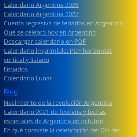
Calendario Argentina 2026
Calendario Argentina 2027
Cuenta regresiva de feriados en Argentina
Qué se celebra hoy en Argentina
Descargar calendario en PDF
Calendario imprimible: PDF horizontal,
vertical y listado
Feriados
Calendario Lunar
Blog
Nacimiento de la revolución Argentina
Calendario 2021 de festivos y fechas
especiales de Argentina en octubre
En qué consiste la celebración del Día del