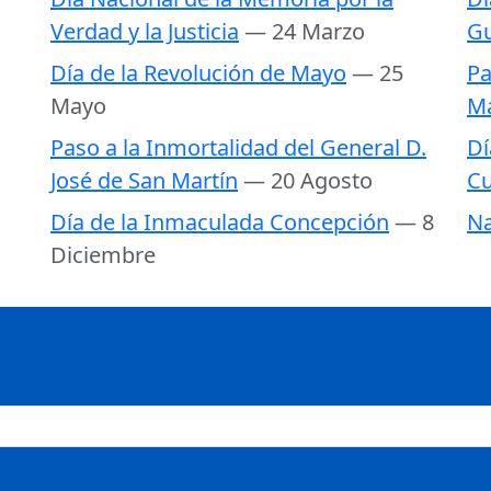
Verdad y la Justicia
— 24 Marzo
Gu
Día de la Revolución de Mayo
— 25
Pa
Mayo
Ma
Paso a la Inmortalidad del General D.
Dí
José de San Martín
— 20 Agosto
Cu
Día de la Inmaculada Concepción
— 8
Na
Diciembre