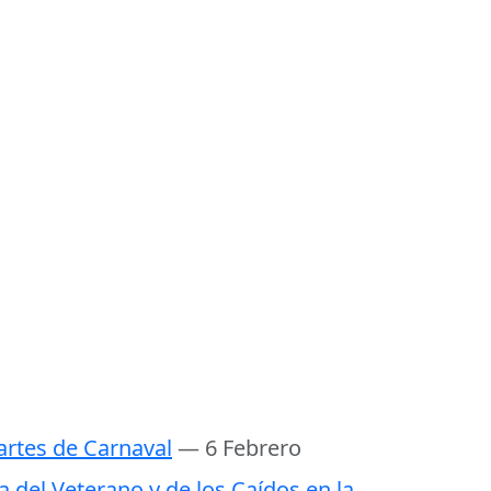
rtes de Carnaval
— 6 Febrero
a del Veterano y de los Caídos en la