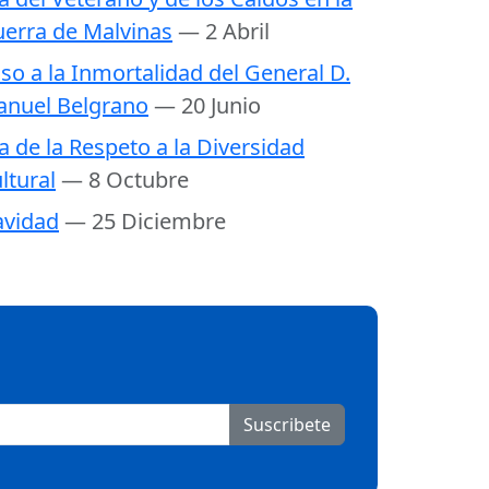
erra de Malvinas
— 2 Abril
so a la Inmortalidad del General D.
nuel Belgrano
— 20 Junio
a de la Respeto a la Diversidad
ltural
— 8 Octubre
vidad
— 25 Diciembre
Suscribete