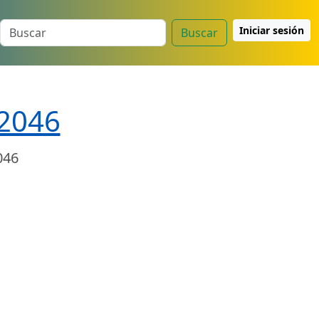
Iniciar sesión
Buscar
 2046
046