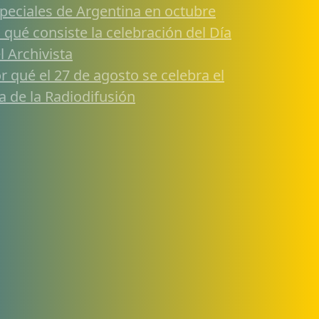
peciales de Argentina en octubre
 qué consiste la celebración del Día
l Archivista
r qué el 27 de agosto se celebra el
a de la Radiodifusión