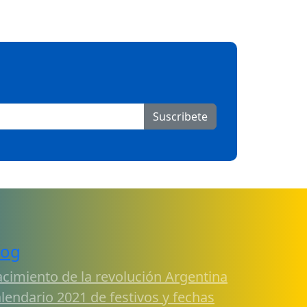
Suscribete
log
cimiento de la revolución Argentina
lendario 2021 de festivos y fechas