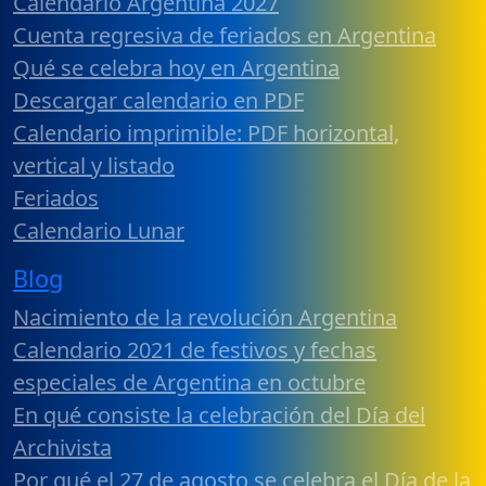
Calendario Argentina 2027
Cuenta regresiva de feriados en Argentina
Qué se celebra hoy en Argentina
Descargar calendario en PDF
Calendario imprimible: PDF horizontal,
vertical y listado
Feriados
Calendario Lunar
Blog
Nacimiento de la revolución Argentina
Calendario 2021 de festivos y fechas
especiales de Argentina en octubre
En qué consiste la celebración del Día del
Archivista
Por qué el 27 de agosto se celebra el Día de la