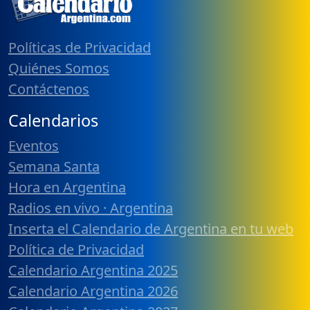
Políticas de Privacidad
Quiénes Somos
Contáctenos
Calendarios
Eventos
Semana Santa
Hora en Argentina
Radios en vivo · Argentina
Inserta el Calendario de Argentina en tu web
Política de Privacidad
Calendario Argentina 2025
Calendario Argentina 2026