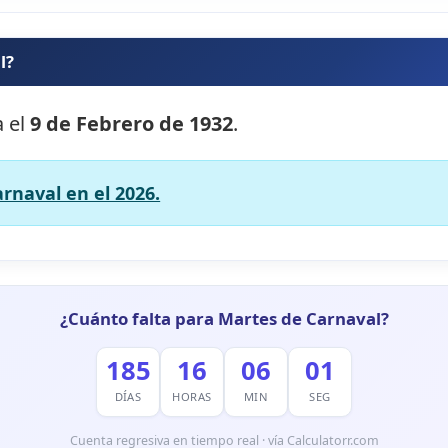
l?
a el
9 de Febrero de 1932
.
rnaval en el 2026.
¿Cuánto falta para Martes de Carnaval?
185
16
06
00
DÍAS
HORAS
MIN
SEG
Cuenta regresiva en tiempo real · vía Calculatorr.com