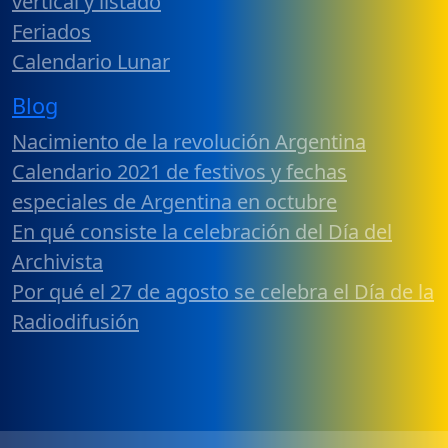
vertical y listado
Feriados
Calendario Lunar
Blog
Nacimiento de la revolución Argentina
Calendario 2021 de festivos y fechas
especiales de Argentina en octubre
En qué consiste la celebración del Día del
Archivista
Por qué el 27 de agosto se celebra el Día de la
Radiodifusión