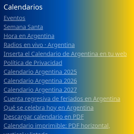
Calendarios
Eventos
Semana Santa
Hora en Argentina
Radios en vivo · Argentina
Inserta el Calendario de Argentina en tu web
Política de Privacidad
Calendario Argentina 2025
Calendario Argentina 2026
Calendario Argentina 2027
Cuenta regresiva de feriados en Argentina
Qué se celebra hoy en Argentina
Descargar calendario en PDF
Calendario imprimible: PDF horizontal,