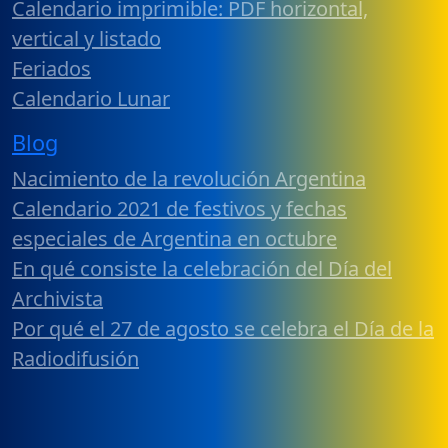
Calendario imprimible: PDF horizontal,
vertical y listado
Feriados
Calendario Lunar
Blog
Nacimiento de la revolución Argentina
Calendario 2021 de festivos y fechas
especiales de Argentina en octubre
En qué consiste la celebración del Día del
Archivista
Por qué el 27 de agosto se celebra el Día de la
Radiodifusión