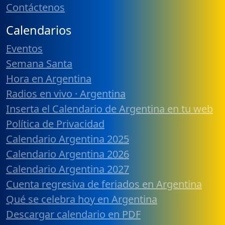
Contáctenos
Calendarios
Eventos
Semana Santa
Hora en Argentina
Radios en vivo · Argentina
Inserta el Calendario de Argentina en tu web
Política de Privacidad
Calendario Argentina 2025
Calendario Argentina 2026
Calendario Argentina 2027
Cuenta regresiva de feriados en Argentina
Qué se celebra hoy en Argentina
Descargar calendario en PDF