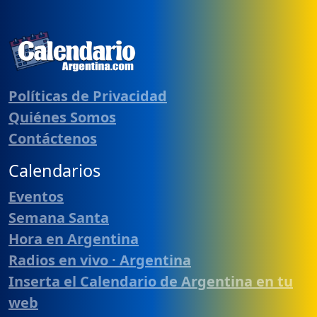
Políticas de Privacidad
Quiénes Somos
Contáctenos
Calendarios
Eventos
Semana Santa
Hora en Argentina
Radios en vivo · Argentina
Inserta el Calendario de Argentina en tu
web