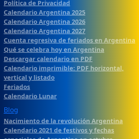
Política de Privacidad
Calendario Argentina 2025
Calendario Argentina 2026
Calendario Argentina 2027
Cuenta regresiva de feriados en Argentina
Qué se celebra hoy en Argentina
Descargar calendario en PDF
Calendario imprimible: PDF horizontal,
vertical y listado
Feriados
Calendario Lunar
Blog
Nacimiento de la revolución Argentina
Calendario 2021 de festivos y fechas