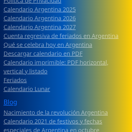
Política de Privacidad
Calendario Argentina 2025
Calendario Argentina 2026
Calendario Argentina 2027
Cuenta regresiva de feriados en Argentina
Qué se celebra hoy en Argentina
Descargar calendario en PDF
Calendario imprimible: PDF horizontal,
vertical y listado
Feriados
Calendario Lunar
Blog
Nacimiento de la revolución Argentina
Calendario 2021 de festivos y fechas
especiales de Argentina en octubre