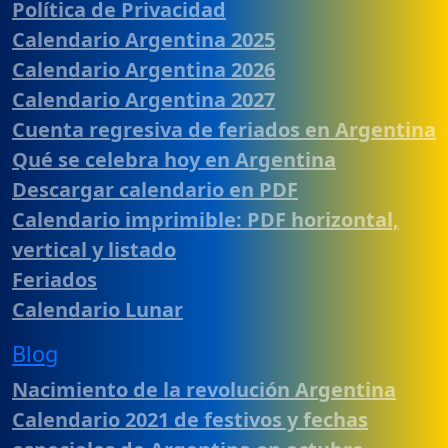
Política de Privacidad
Calendario Argentina 2025
Calendario Argentina 2026
Calendario Argentina 2027
Cuenta regresiva de feriados en Argentina
Qué se celebra hoy en Argentina
Descargar calendario en PDF
Calendario imprimible: PDF horizontal,
vertical y listado
Feriados
Calendario Lunar
Blog
Nacimiento de la revolución Argentina
Calendario 2021 de festivos y fechas