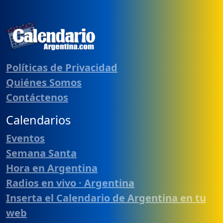
Políticas de Privacidad
Quiénes Somos
Contáctenos
Calendarios
Eventos
Semana Santa
Hora en Argentina
Radios en vivo · Argentina
Inserta el Calendario de Argentina en tu
web