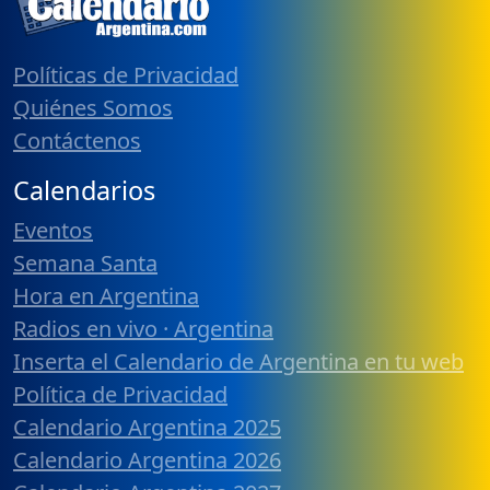
Políticas de Privacidad
Quiénes Somos
Contáctenos
Calendarios
Eventos
Semana Santa
Hora en Argentina
Radios en vivo · Argentina
Inserta el Calendario de Argentina en tu web
Política de Privacidad
Calendario Argentina 2025
Calendario Argentina 2026