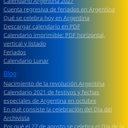
Calendario Argentina 2027
Cuenta regresiva de feriados en Argentina
Qué se celebra hoy en Argentina
Descargar calendario en PDF
Calendario imprimible: PDF horizontal,
vertical y listado
Feriados
Calendario Lunar
Blog
Nacimiento de la revolución Argentina
Calendario 2021 de festivos y fechas
especiales de Argentina en octubre
En qué consiste la celebración del Día del
Archivista
Por qué el 27 de agosto se celebra el Día de la