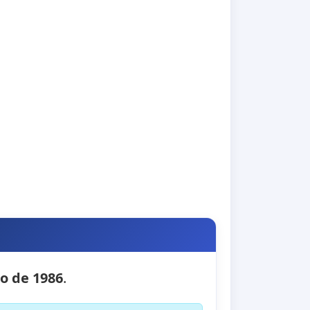
io de 1986
.