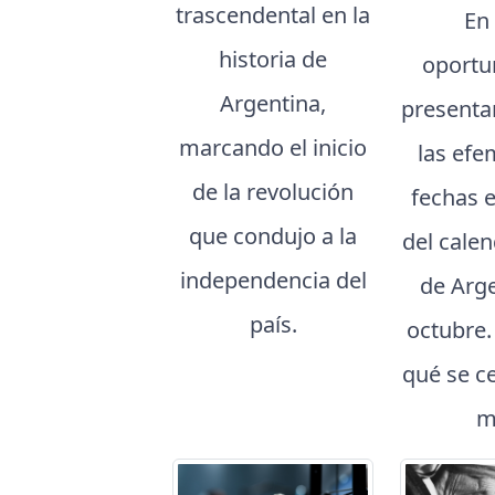
trascendental en la
En
historia de
oportu
Argentina,
presenta
marcando el inicio
las efe
de la revolución
fechas 
que condujo a la
del cale
independencia del
de Arg
país.
octubre
qué se c
m