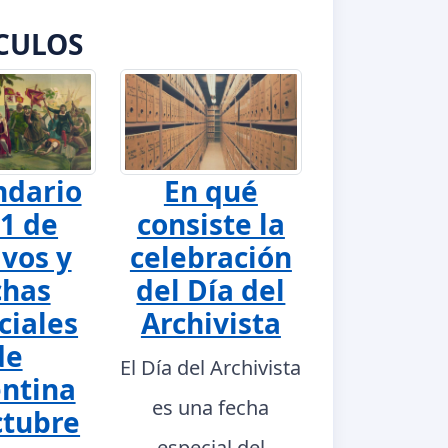
CULOS
ndario
En qué
1 de
consiste la
ivos y
celebración
chas
del Día del
ciales
Archivista
de
El Día del Archivista
ntina
es una fecha
ctubre
especial del