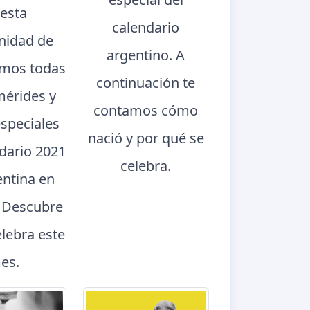
 esta
calendario
nidad de
argentino. A
mos todas
continuación te
mérides y
contamos cómo
especiales
nació y por qué se
ndario 2021
celebra.
entina en
. Descubre
elebra este
es.