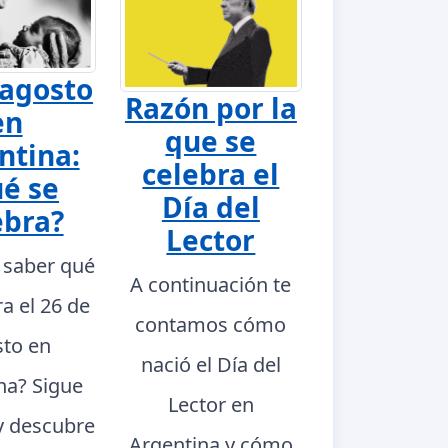
 agosto
Razón por la
en
que se
ntina:
celebra el
é se
Día del
ebra?
Lector
 saber qué
A continuación te
ra el 26 de
contamos cómo
to en
nació el Día del
na? Sigue
Lector en
y descubre
Argentina y cómo