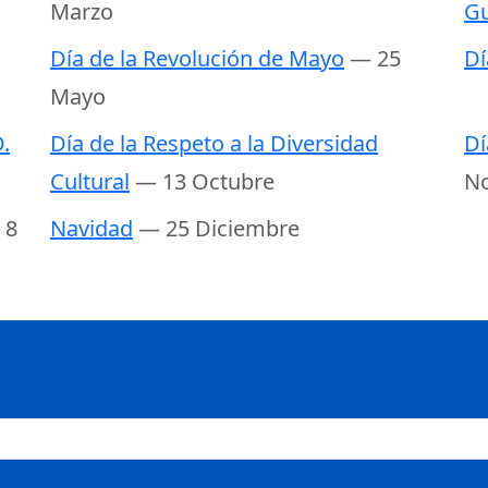
Marzo
Gu
Día de la Revolución de Mayo
— 25
Dí
Mayo
.
Día de la Respeto a la Diversidad
Dí
Cultural
— 13 Octubre
N
 8
Navidad
— 25 Diciembre