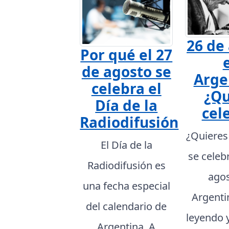
26 de
Por qué el 27
de agosto se
Arge
celebra el
¿Qu
Día de la
cel
Radiodifusión
¿Quieres
El Día de la
se celeb
Radiodifusión es
agos
una fecha especial
Argenti
del calendario de
leyendo 
Argentina. A