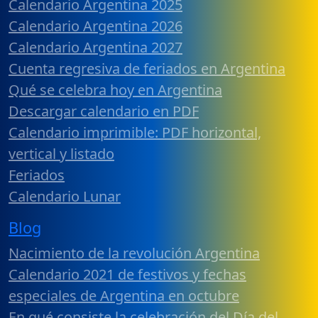
Calendario Argentina 2025
Calendario Argentina 2026
Calendario Argentina 2027
Cuenta regresiva de feriados en Argentina
Qué se celebra hoy en Argentina
Descargar calendario en PDF
Calendario imprimible: PDF horizontal,
vertical y listado
Feriados
Calendario Lunar
Blog
Nacimiento de la revolución Argentina
Calendario 2021 de festivos y fechas
especiales de Argentina en octubre
En qué consiste la celebración del Día del