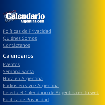
Políticas de Privacidad
Quiénes Somos
Contáctenos
Calendarios
Eventos
Semana Santa
Hora en Argentina
Radios en vivo · Argentina
Inserta el Calendario de Argentina en tu web
Política de Privacidad