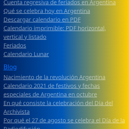
Cuenta regresiva de feriados en Argentina
Qué se celebra hoy en Argentina
Descargar calendario en PDF
Calendario imprimible: PDF horizontal,
vertical y listado
Feriados
Calendario Lunar
Blog
Nacimiento de la revolución Argentina
Calendario 2021 de festivos y fechas
especiales de Argentina en octubre
En qué consiste la celebración del Día del
Archivista
Por qué el 27 de agosto se celebra el Día de la
Radiodifusión