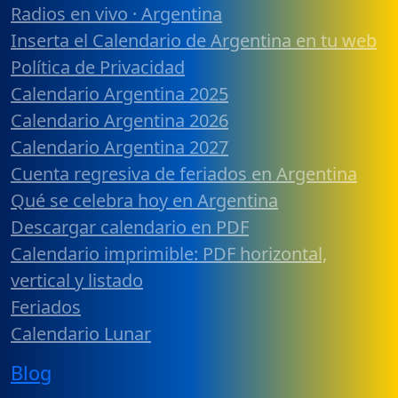
Radios en vivo · Argentina
Inserta el Calendario de Argentina en tu web
Política de Privacidad
Calendario Argentina 2025
Calendario Argentina 2026
Calendario Argentina 2027
Cuenta regresiva de feriados en Argentina
Qué se celebra hoy en Argentina
Descargar calendario en PDF
Calendario imprimible: PDF horizontal,
vertical y listado
Feriados
Calendario Lunar
Blog