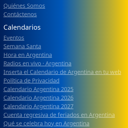
Quiénes Somos
Contáctenos
Calendarios
Eventos
Semana Santa
Hora en Argentina
Radios en vivo · Argentina
Inserta el Calendario de Argentina en tu web
Política de Privacidad
Calendario Argentina 2025
Calendario Argentina 2026
Calendario Argentina 2027
Cuenta regresiva de feriados en Argentina
Qué se celebra hoy en Argentina