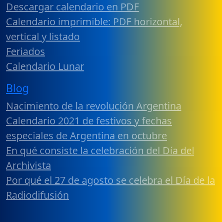
Descargar calendario en PDF
Calendario imprimible: PDF horizontal,
vertical y listado
Feriados
Calendario Lunar
Blog
Nacimiento de la revolución Argentina
Calendario 2021 de festivos y fechas
especiales de Argentina en octubre
En qué consiste la celebración del Día del
Archivista
Por qué el 27 de agosto se celebra el Día de la
Radiodifusión