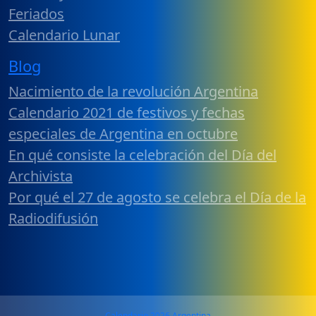
Feriados
Calendario Lunar
Blog
Nacimiento de la revolución Argentina
Calendario 2021 de festivos y fechas
especiales de Argentina en octubre
En qué consiste la celebración del Día del
Archivista
Por qué el 27 de agosto se celebra el Día de la
Radiodifusión
Calendario 2026 Argentina