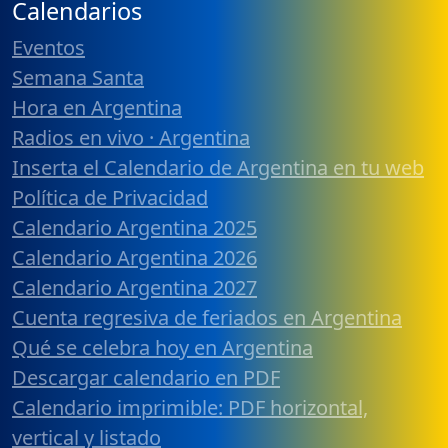
Calendarios
Eventos
Semana Santa
Hora en Argentina
Radios en vivo · Argentina
Inserta el Calendario de Argentina en tu web
Política de Privacidad
Calendario Argentina 2025
Calendario Argentina 2026
Calendario Argentina 2027
Cuenta regresiva de feriados en Argentina
Qué se celebra hoy en Argentina
Descargar calendario en PDF
Calendario imprimible: PDF horizontal,
vertical y listado