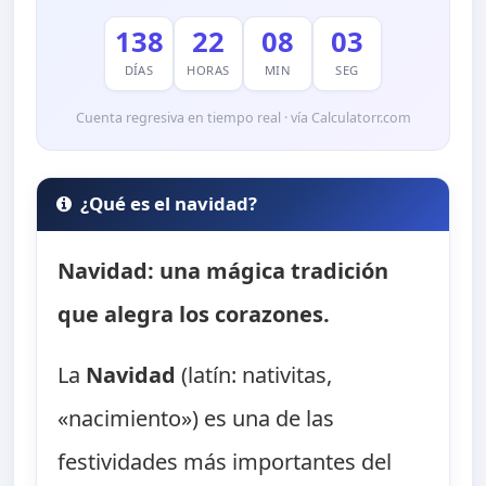
138
22
08
02
DÍAS
HORAS
MIN
SEG
Cuenta regresiva en tiempo real · vía Calculatorr.com
¿Qué es el navidad?
Navidad: una mágica tradición
que alegra los corazones.
La
Navidad
(latín: nativitas,
«nacimiento») es una de las
festividades más importantes del