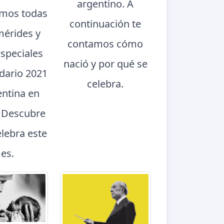
argentino. A
mos todas
continuación te
mérides y
contamos cómo
especiales
nació y por qué se
ndario 2021
celebra.
entina en
. Descubre
elebra este
es.