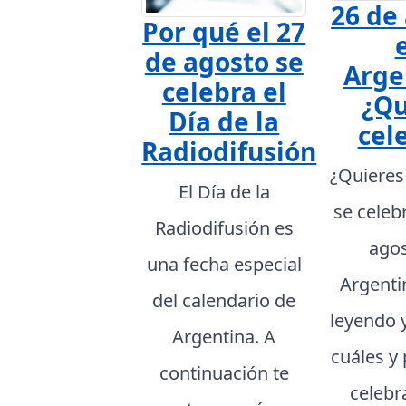
26 de
Por qué el 27
de agosto se
Arge
celebra el
¿Qu
Día de la
cel
Radiodifusión
¿Quieres
El Día de la
se celeb
Radiodifusión es
agos
una fecha especial
Argenti
del calendario de
leyendo 
Argentina. A
cuáles y
continuación te
celebr