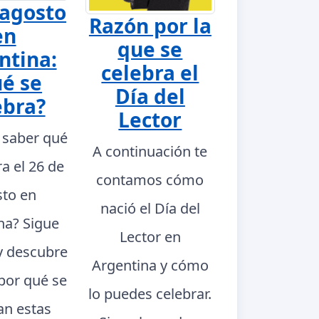
 agosto
Razón por la
en
que se
ntina:
celebra el
é se
Día del
ebra?
Lector
 saber qué
A continuación te
ra el 26 de
contamos cómo
to en
nació el Día del
na? Sigue
Lector en
y descubre
Argentina y cómo
 por qué se
lo puedes celebrar.
an estas