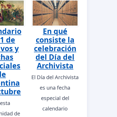
ndario
En qué
1 de
consiste la
ivos y
celebración
chas
del Día del
ciales
Archivista
de
El Día del Archivista
ntina
es una fecha
ctubre
especial del
 esta
calendario
nidad de