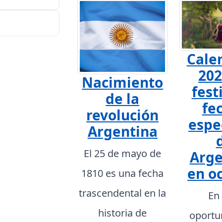
Cale
202
Nacimiento
fest
de la
fe
revolución
espe
Argentina
El 25 de mayo de
Arge
en o
1810 es una fecha
trascendental en la
En
historia de
oportu