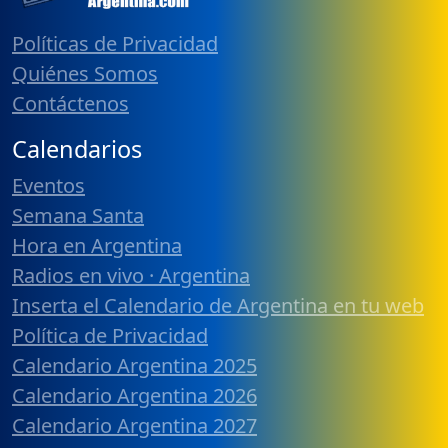
Políticas de Privacidad
Quiénes Somos
Contáctenos
Calendarios
Eventos
Semana Santa
Hora en Argentina
Radios en vivo · Argentina
Inserta el Calendario de Argentina en tu web
Política de Privacidad
Calendario Argentina 2025
Calendario Argentina 2026
Calendario Argentina 2027