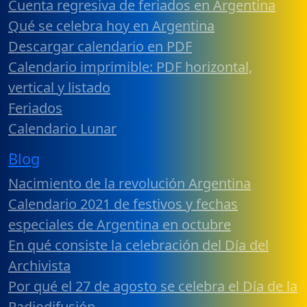
Cuenta regresiva de feriados en Argentina
Qué se celebra hoy en Argentina
Descargar calendario en PDF
Calendario imprimible: PDF horizontal,
vertical y listado
Feriados
Calendario Lunar
Blog
Nacimiento de la revolución Argentina
Calendario 2021 de festivos y fechas
especiales de Argentina en octubre
En qué consiste la celebración del Día del
Archivista
Por qué el 27 de agosto se celebra el Día de la
Radiodifusión