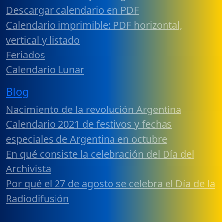
Descargar calendario en PDF
Calendario imprimible: PDF horizontal,
vertical y listado
Feriados
Calendario Lunar
Blog
Nacimiento de la revolución Argentina
Calendario 2021 de festivos y fechas
especiales de Argentina en octubre
En qué consiste la celebración del Día del
Archivista
Por qué el 27 de agosto se celebra el Día de la
Radiodifusión