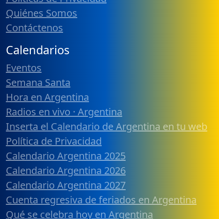
Quiénes Somos
Contáctenos
Calendarios
Eventos
Semana Santa
Hora en Argentina
Radios en vivo · Argentina
Inserta el Calendario de Argentina en tu web
Política de Privacidad
Calendario Argentina 2025
Calendario Argentina 2026
Calendario Argentina 2027
Cuenta regresiva de feriados en Argentina
Qué se celebra hoy en Argentina