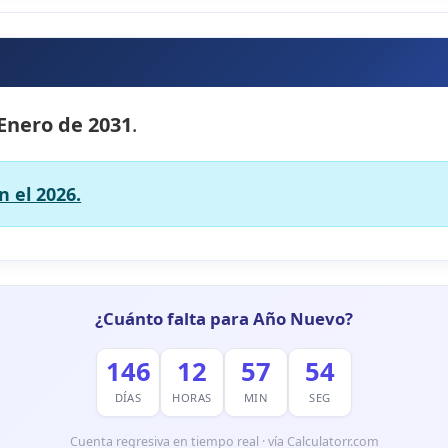
 Enero de 2031
.
 el 2026.
¿Cuánto falta para Año Nuevo?
146
12
57
53
DÍAS
HORAS
MIN
SEG
Cuenta regresiva en tiempo real · vía Calculatorr.com