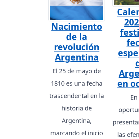
Cale
202
Nacimiento
fest
de la
fe
revolución
espe
Argentina
El 25 de mayo de
Arge
en o
1810 es una fecha
trascendental en la
En
historia de
oportu
Argentina,
presenta
marcando el inicio
las efe