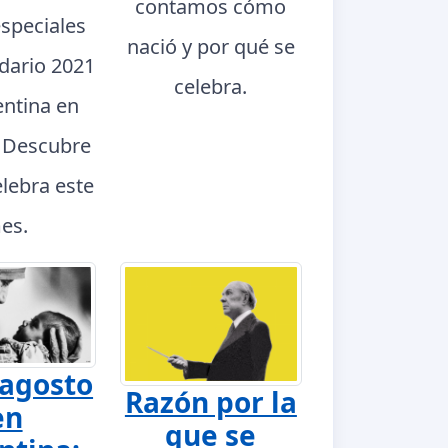
contamos cómo
especiales
nació y por qué se
ndario 2021
celebra.
entina en
. Descubre
elebra este
es.
 agosto
Razón por la
en
que se