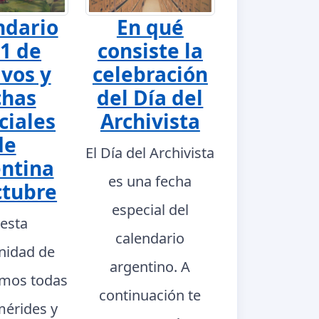
ndario
En qué
1 de
consiste la
ivos y
celebración
chas
del Día del
ciales
Archivista
de
El Día del Archivista
ntina
es una fecha
ctubre
especial del
 esta
calendario
nidad de
argentino. A
mos todas
continuación te
mérides y